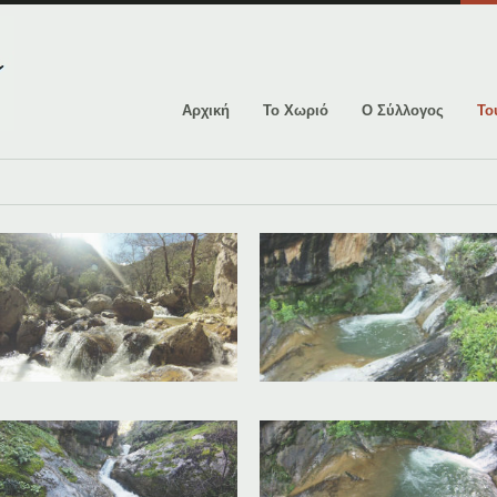
Αρχική
Το Χωριό
Ο Σύλλογος
Το