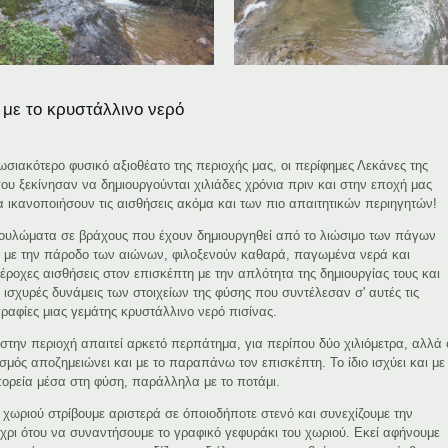
 με το κρυστάλλινο νερό
ωσιακότερο φυσικό αξιοθέατο της περιοχής μας, οι περίφημες Λεκάνες της
ου ξεκίνησαν να δημιουργούνται χιλιάδες χρόνια πριν και στην εποχή μας
να ικανοποιήσουν τις αισθήσεις ακόμα και των πιο απαιτητικών περιηγητών!
ουλώματα σε βράχους που έχουν δημιουργηθεί από το λιώσιμο των πάγων
ού με την πάροδο των αιώνων, φιλοξενούν καθαρά, παγωμένα νερά και
ροχες αισθήσεις στον επισκέπτη με την απλότητα της δημιουργίας τους και
 ισχυρές δυνάμεις των στοιχείων της φύσης που συντέλεσαν σ' αυτές τις
γραφίες μιας γεμάτης κρυστάλλινο νερό πισίνας.
στην περιοχή απαιτεί αρκετό περπάτημα, για περίπου δύο χιλιόμετρα, αλλά 
σμός αποζημειώνει και με το παραπάνω τον επισκέπτη. Το ίδιο ισχύει και με
 πορεία μέσα στη φύση, παράλληλα με το ποτάμι.
υ χωριού στρίβουμε αριστερά σε όποιοδήποτε στενό και συνεχίζουμε την
έχρι ότου να συναντήσουμε το γραφικό γεφυράκι του χωριού. Εκεί αφήνουμε