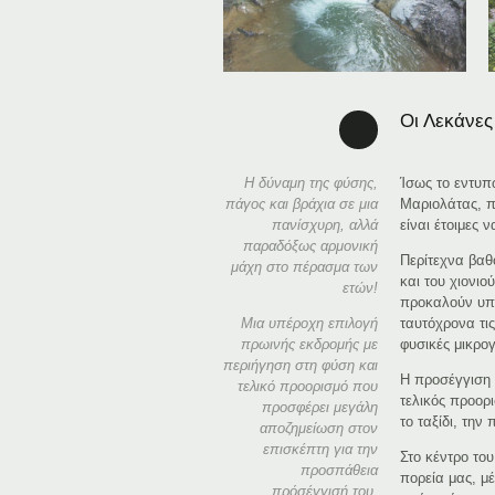
Οι Λεκάνες
Η δύναμη της φύσης,
Ίσως το εντυπ
πάγος και βράχια σε μια
Μαριολάτας, π
πανίσχυρη, αλλά
είναι έτοιμες 
παραδόξως αρμονική
Περίτεχνα βαθ
μάχη στο πέρασμα των
και του χιονι
ετών!
προκαλούν υπέ
Μια υπέροχη επιλογή
ταυτόχρονα τις
πρωινής εκδρομής με
φυσικές μικρο
περιήγηση στη φύση και
Η προσέγγιση 
τελικό προορισμό που
τελικός προορι
προσφέρει μεγάλη
το ταξίδι, την
αποζημείωση στον
επισκέπτη για την
Στο κέντρο το
προσπάθεια
πορεία μας, μ
πρόσέγγισή του.