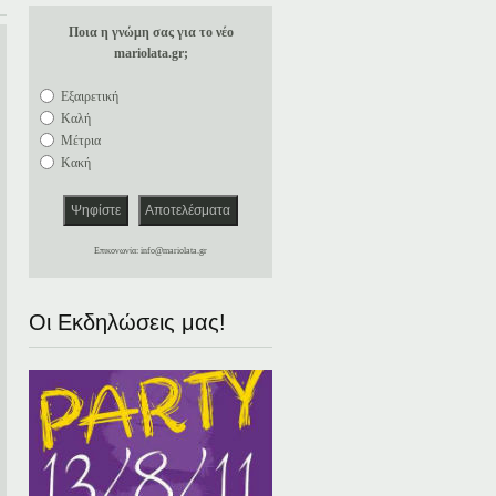
Ποια η γνώμη σας για τo νέo
mariolata.gr;
Εξαιρετική
Καλή
Μέτρια
Κακή
Eπικονωνία:
info@mariolata.gr
Οι Εκδηλώσεις μας!