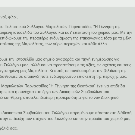
οί, φίλοι,
 του Πολιτιστικού Συλλόγου Μαριολατών Παρνασσίδος "Η Γέννηση της
μένη ιστοσελίδα του Συλλόγου και κατ' επέκταση του χωριού μας. Με την
 επιδιώκουμε την περαιτέρω ενδυνάμωση της επικοινωνίας τόσο με τα μέλη
κατοίκους της Μαριολάτας, των γύρω περιοχών και κάθε άλλο
σουμε την ιστοσελίδα μας σημείο αναφοράς και πηγή ενημέρωσης για
ου Συλλόγου μας, αλλά και να προασπίσουμε τις αξίες, τις σχέσεις και τους
αγαπημένη μας Μαριολάτα. Κι αυτά, σε συνδυασμό με την βελτίωση της
διαθέσιμες σε οποιονδήποτε ενδιαφερόμενο επισκέπτη της περιοχής μας.
ς Μαριολατών Παρνασσίδος "Η Γέννηση της Θεοτόκου" έχει να επιδείξει
τες και η συνέχεια στο έργο των Διοικητικών Συμβουλίων του
 και θέρμη, αποτελεί ιδιαίτερη προτεραιότητα για το νυν Διοικητικό
υ Διοικητικού Συμβουλίου του Συλλόγου παραμένουμε πάντοτε στη διάθεσή
 στην επίτευξη των στόχων του Συλλόγου και στην πρόοδο του χωριού μας.
χόλιά σας,